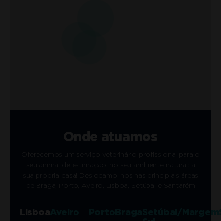
Onde atuamos
Oferecemos um serviço veterinário profissional para o
seu animal de estimação, no seu ambiente natural: a
sua própria casa! Deslocamo-nos nas principiais áreas
de Braga, Porto, Aveiro, Lisboa, Setúbal e Santarém
Lisboa
Aveiro
Porto
Braga
Setúbal/Margem