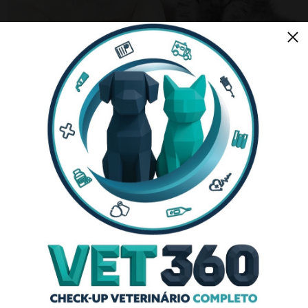
Serviços de
Veterinário
em Casa
Consulta ao Domicílio
Vacinação
Certificado Veterinário
Desparasitação
Análises Clínicas
Microchip