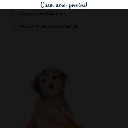
Eutanásia Animal
Consultas de Check-Up
Serviço Fúnebre para Animais