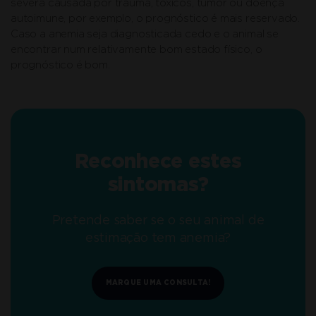
severa causada por trauma, tóxicos, tumor ou doença
autoimune, por exemplo, o prognóstico é mais reservado.
Caso a anemia seja diagnosticada cedo e o animal se
encontrar num relativamente bom estado físico, o
prognóstico é bom.
Reconhece estes
sintomas?
Pretende saber se o seu animal de
estimação tem anemia?
MARQUE UMA CONSULTA!