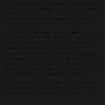
em ambas as pálpebras, principalmente na raça Shar-pei.
Ocorrem uni ou bilateralmente. Este contato, do olho com
os cílios e pelos, pode causar alterações oculares,
algumas severas, como: dor, conjuntivite, úlceras de
córnea, entre outros.
A causa primária tem sempre uma base genética que
ainda não está devidamente esclarecida, e as alterações
oculares podem aparecer logo aos 30 dias de vida. É,
portanto, necessário que, em animais de raças
predispostas, se esteja atento desde cedo. As causas
secundárias podem ser: um estímulo doloroso (corpo
estranho), a alteração na formação, posição ou direção
dos cílios, e ainda, secundárias a uma alteração ocular
severa que promoveu o surgimento do entrópio.
As raças predispostas a esta patologia são o Shar-pei,
Chow Chow, Lhasa Apso, Shih-tzu, entre outras. Já nos
felinos a raça mais predisposta são os Persa.