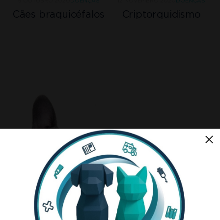
9 OUTUBRO 2020
DOENÇAS
12 NOVEMBRO 2020
DOENÇAS
Cães braquicéfalos
Criptorquidismo