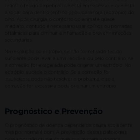
retirar o tecido palpebral que está em excesso, e que está
a rodar para dentro (entrópio) ou para fora (ectrópio) do
olho. Após cirurgia, o conforto do animal é quase
imediato, contudo é necessário usar colírios ou pomadas
oftálmicas para diminuir a inflamação e prevenir infeções
secundárias.
Na resolução do entrópio, se não for retirado tecido
suficiente pode levar a uma recidiva, ou pelo contrário, se
a correção for exagerada pode originar um ectrópio. No
ectrópio, sucede o contrário. Se a correção for
insuficiente pode não resolver o problema, e se a
correção for excessiva pode originar um entrópio.
Prognóstico e Prevenção
O prognóstico da doença depende da causa subjacente,
mas por norma é bom. A prevenção destas patologias
passa por não cruzar animais que tiveram a doença,