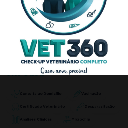
Serviços de
Veterinário
em Casa
Consulta ao Domicílio
Vacinação
Certificado Veterinário
Desparasitação
Análises Clínicas
Microchip