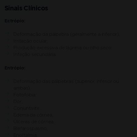
Sinais Clínicos
Ectrópio:
Deformação da pálpebra (geralmente a inferior);
Irritação ocular;
Produção excessiva de lágrima ou olho seco;
Infeção secundária.
Entrópio:
Deformação das pálpebras (superior, inferior ou
ambas);
Fotofobia;
Dor;
Conjuntivite;
Edema da córnea;
Úlceras de córnea;
Blefarospasmo;
Enoftalmia;