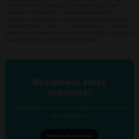
contudo, mesmo quando os progenitores não são
portadores da doença, o descendente pode ser
portador, principalmente nas raças predispostas. Manter
uma boa higiene ocular e os cuidados básicos, passando
sempre por consultas de rotina com o médico-veterinário,
ajuda a prevenir estas e outras patologias.
Reconhece estes
sintomas?
Agende já uma consulta para o seu animal
de estimação.
MARQUE UMA CONSULTA!