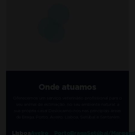
Onde atuamos
Oferecemos um serviço veterinário profissional para o
seu animal de estimação, no seu ambiente natural: a
sua própria casa! Deslocamo-nos nas principiais áreas
de Braga, Porto, Aveiro, Lisboa, Setúbal e Santarém
Lisboa
Aveiro
Porto
Braga
Setúbal/Margem