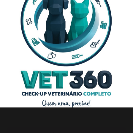
em Casa
Consulta ao Domicílio
Vacinação
Certificado Veterinário
Desparasitação
Análises Clínicas
Microchip
Eutanásia Animal
Consultas de Check-Up
Serviço Fúnebre para Animais