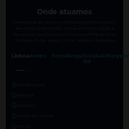
Onde atuamos
Oferecemos um serviço veterinário profissional para o
seu animal de estimação, no seu ambiente natural: a
sua própria casa! Deslocamo-nos nas principiais áreas
de Braga, Porto, Aveiro, Lisboa, Setúbal e Santarém
Lisboa
Aveiro
Porto
Braga
Setúbal/Margem
Sul
Grande Lisboa
Alenquer
Amadora
Arruda dos Vinhos
Cascais