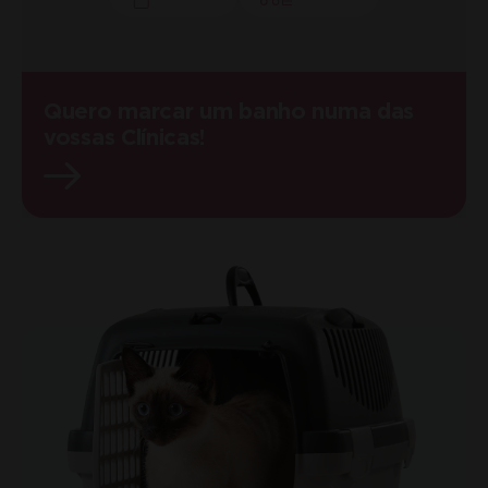
Quero marcar um banho numa das
vossas Clínicas!