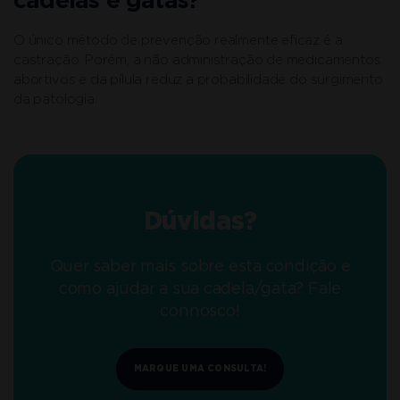
cadelas e gatas?
O único método de prevenção realmente eficaz é a
castração. Porém, a não administração de medicamentos
abortivos e da pílula reduz a probabilidade do surgimento
da patologia.
Dúvidas?
Quer saber mais sobre esta condição e
como ajudar a sua cadela/gata? Fale
connosco!
MARQUE UMA CONSULTA!