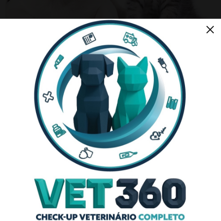
Serviços de
Veterinário
em Casa
Consulta ao Domicílio
Vacinação
Certificado Veterinário
Desparasitação
Análises Clínicas
Microchip