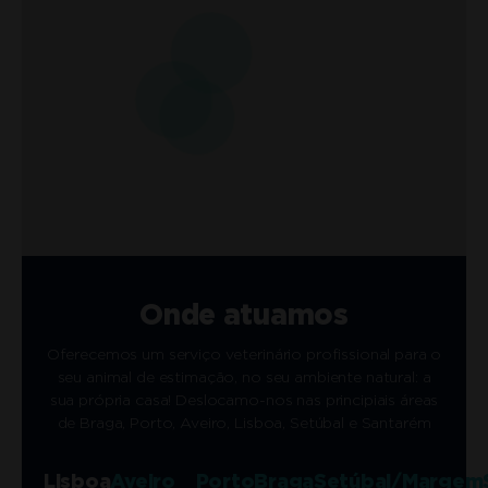
Onde atuamos
Oferecemos um serviço veterinário profissional para o
seu animal de estimação, no seu ambiente natural: a
sua própria casa! Deslocamo-nos nas principiais áreas
de Braga, Porto, Aveiro, Lisboa, Setúbal e Santarém
Lisboa
Aveiro
Porto
Braga
Setúbal/Margem