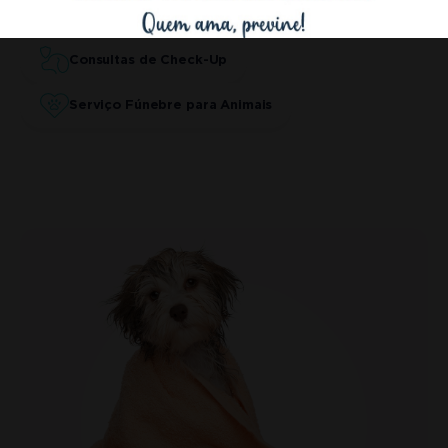
Eutanásia Animal
Consultas de Check-Up
Serviço Fúnebre para Animais