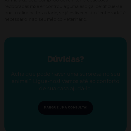
Animais de pelo comprido devem ter precauções
redobradas.mSe encontrou alguma espiga, certifique-se
que a retira na totalidade, se já estiver muito “enterrada” é
necessário ir ao seu médico veterinário.
Dúvidas?
Acha que pode haver uma surpresa no seu
animal? Ligue-nos! Vamos até ao conforto
de sua casa ajudá-lo!
MARQUE UMA CONSULTA!