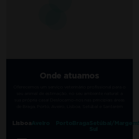
Onde atuamos
Oferecemos um serviço veterinário profissional para o
seu animal de estimação, no seu ambiente natural: a
sua própria casa! Deslocamo-nos nas principiais áreas
de Braga, Porto, Aveiro, Lisboa, Setúbal e Santarém
Lisboa
Aveiro
Porto
Braga
Setúbal/Margem
Sul