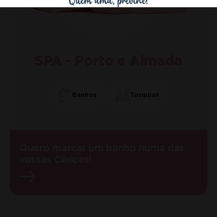
SPA - Porto e Almada
Banhos
Tosquias
Quero marcar um banho numa das
vossas Clínicas!