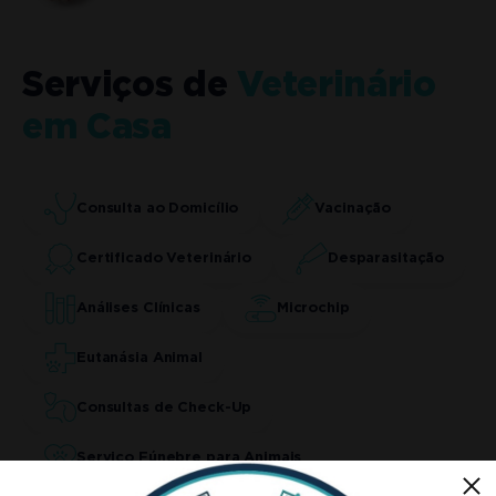
Serviços de
Veterinário
em Casa
Consulta ao Domicílio
Vacinação
Certificado Veterinário
Desparasitação
Análises Clínicas
Microchip
Eutanásia Animal
Consultas de Check-Up
Serviço Fúnebre para Animais