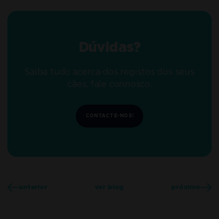
Dúvidas?
Saiba tudo acerca dos registos dos seus
cães, fale connosco.
CONTACTE-NOS!
anterior
ver blog
próximo