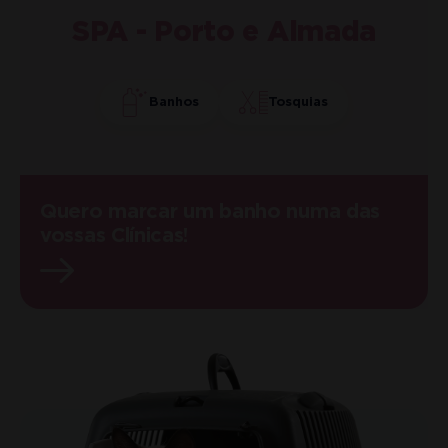
SPA - Porto e Almada
Banhos
Tosquias
Quero marcar um banho numa das
vossas Clínicas!