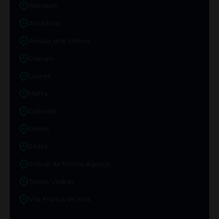
Alenquer
Amadora
Arruda dos Vinhos
Cascais
Loures
Mafra
Odivelas
Oeiras
Sintra
Sobral de Monte Agraço
Torres Vedras
Vila Franca de Xira