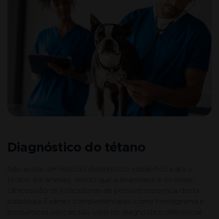
Diagnóstico do tétano
Não existe um método diagnóstico específico para o
tétano em animais, sendo que a anamnese e os sinais
clínicos são os indicadores de possível presença desta
patologia. Exames complementares como hemograma e
bioquímicas séricas são uteis no diagnóstico diferencial