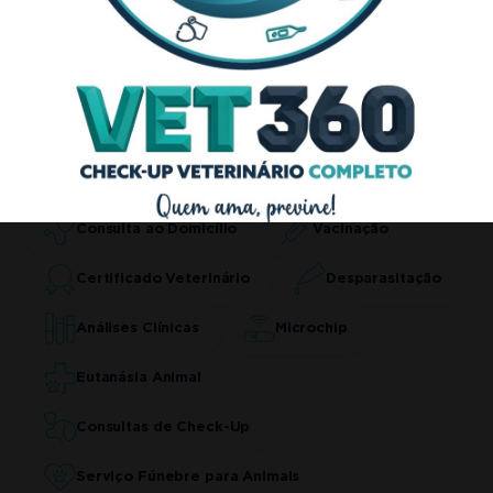
Serviços de
Veterinário
em Casa
Consulta ao Domicílio
Vacinação
Certificado Veterinário
Desparasitação
Análises Clínicas
Microchip
Eutanásia Animal
Consultas de Check-Up
Serviço Fúnebre para Animais