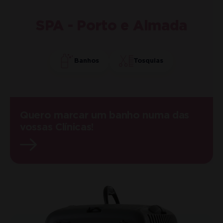
SPA - Porto e Almada
Banhos
Tosquias
Quero marcar um banho numa das
vossas Clínicas!