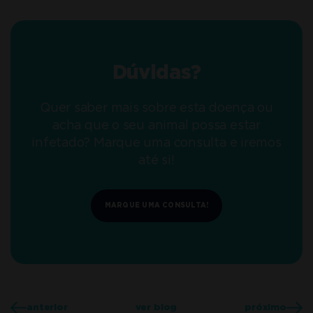
Dúvidas?
Quer saber mais sobre esta doença ou
acha que o seu animal possa estar
infetado? Marque uma consulta e iremos
até si!
MARQUE UMA CONSULTA!
anterior
ver blog
próximo