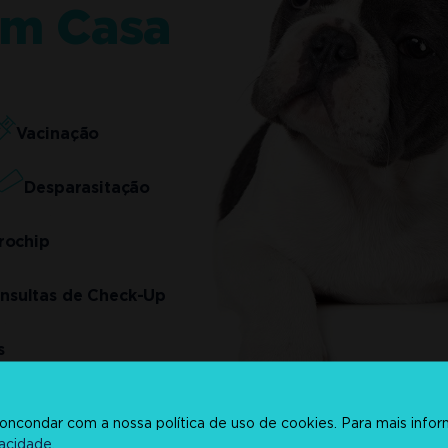
em Casa
Vacinação
Desparasitação
rochip
nsultas de Check-Up
s
 concondar com a nossa política de uso de cookies. Para mais info
vacidade
.