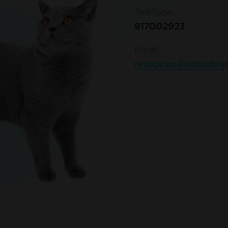
Telefone:
917002923
Email:
recepcao@vetsobrer