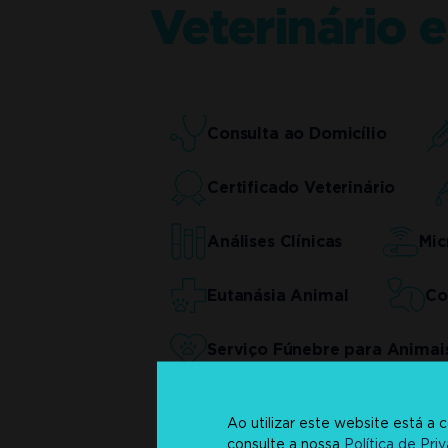
Veterinário 
Consulta ao Domicílio
Certificado Veterinário
Análises Clínicas
Mic
Eutanásia Animal
Co
Serviço Fúnebre para Animai
Ao utilizar este website está a
consulte a nossa
Política de Pri