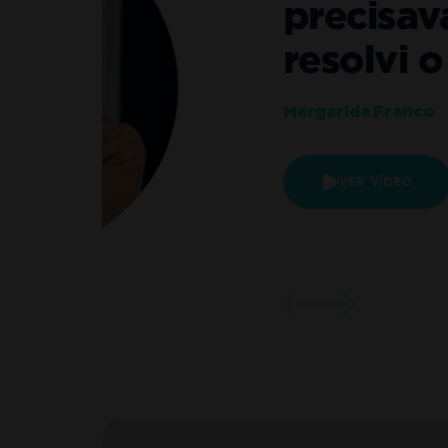
precisava de
resolvi o me
Margarida Franco
VER VÍDEO