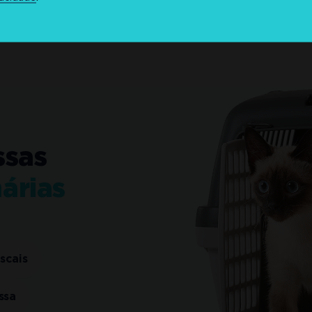
ssas
nárias
ascais
ssa