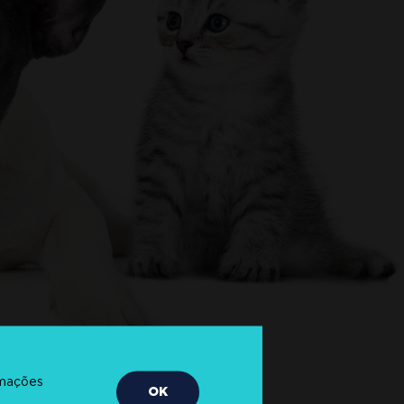
rmações
OK