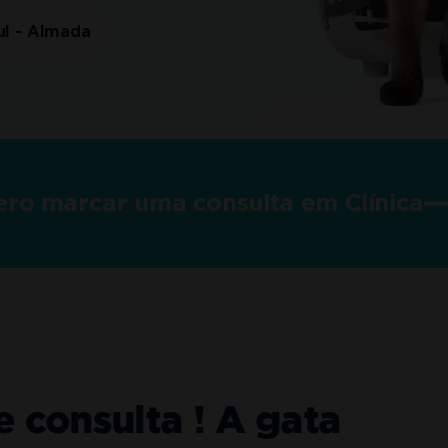
Sul - Almada
ro marcar uma consulta em Clínica
nsulta ! A gata