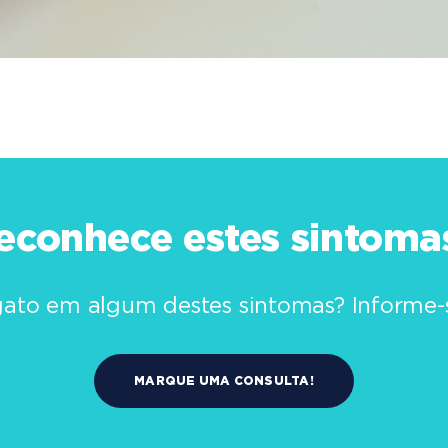
econhece estes sintoma
gato em algum destes sintomas? Informe-
MARQUE UMA CONSULTA!