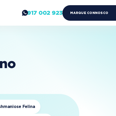
917 002 923
MARQUE CONNOSCO
ino
shmaniose Felina