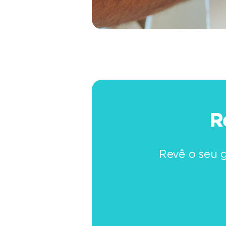
R
Revê o seu 