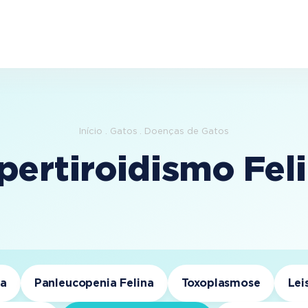
Início
Gatos
Doenças de Gatos
pertiroidismo Fel
na
Panleucopenia Felina
Toxoplasmose
Lei