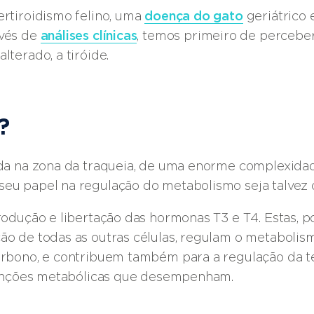
ertiroidismo felino, uma
doença do gato
geriátrico 
vés de
análises clínicas
, temos primeiro de percebe
lterado, a tiróide.
?
ada na zona da traqueia, de uma enorme complexida
eu papel na regulação do metabolismo seja talvez 
rodução e libertação das hormonas T3 e T4. Estas, po
o de todas as outras células, regulam o metabolismo
arbono, e contribuem também para a regulação da t
 funções metabólicas que desempenham.