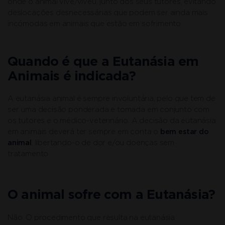
onde o animal vive/viveu, junto dos seus tutores, evitando
deslocações desnecessárias que podem ser ainda mais
incómodas em animais que estão em sofrimento.
Quando é que a Eutanásia em
Animais é indicada?
A eutanásia animal é sempre involuntária, pelo que tem de
ser uma decisão ponderada e tomada em conjunto com
os tutores e o médico-veterinário. A decisão da eutanásia
em animais deverá ter sempre em conta o
bem estar do
animal
, libertando-o de dor e/ou doenças sem
tratamento
O animal sofre com a Eutanásia?
Não. O procedimento que resulta na eutanásia