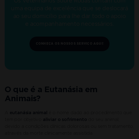
Os Veterinários Sobre Rodas contam com
uma equipa de excelência que se deslocará
ao seu domicílio para lhe dar todo o apoio
e acompanhamento necessários.
CONHEÇA OS NOSSOS SERVIÇO AQUI!
O que é a Eutanásia em
Animais?
A
eutanásia animal
é o nome dado ao procedimento que
tem por objetivo
aliviar o sofrimento
do seu animal,
devido a condições clínicas dolorosas ou sem tratamento,
através da morte clinicamente assistida.