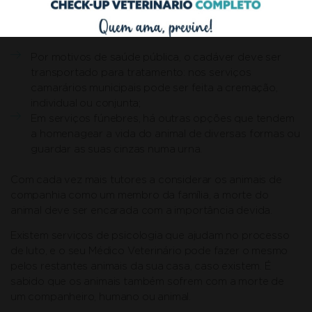
Após a eutanásia canina/felina, há 2 coisas que devem ser
feitas:
Por motivos de saúde pública, o cadáver deve ser
transportado para tratamento: nos serviços
camarários municipais pode ser feita a cremação,
individual ou conjunta;
Em serviços fúnebres, há outras opções que tendem
a homenagear a vida do animal de diversas formas ou
guardar as suas cinzas numa urna.
Com cada vez mais tutores a considerar os animais de
companhia como um membro da família, a morte do
animal deve ser encarada com a importância devida.
Existem serviços de psicologia que ajudam no processo
de luto, e o seu Médico Veterinário pode fazer o mesmo
pelos restantes animais da sua casa, caso existem. É
sabido que os animais também sofrem com a morte de
um companheiro, humano ou animal.