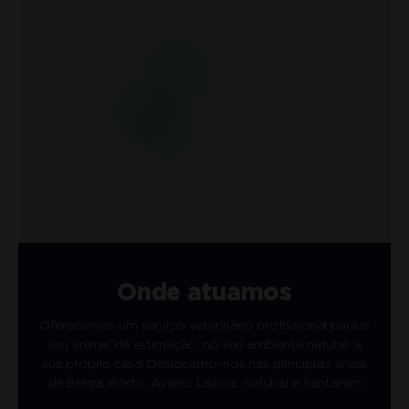
Onde atuamos
Oferecemos um serviço veterinário profissional para o
seu animal de estimação, no seu ambiente natural: a
sua própria casa! Deslocamo-nos nas principiais áreas
de Braga, Porto, Aveiro, Lisboa, Setúbal e Santarém