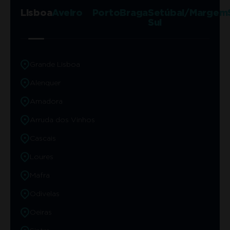
Lisboa
Aveiro
Porto
Braga
Setúbal/Margem
Sul
Grande Lisboa
Alenquer
Amadora
Arruda dos Vinhos
Cascais
Loures
Mafra
Odivelas
Oeiras