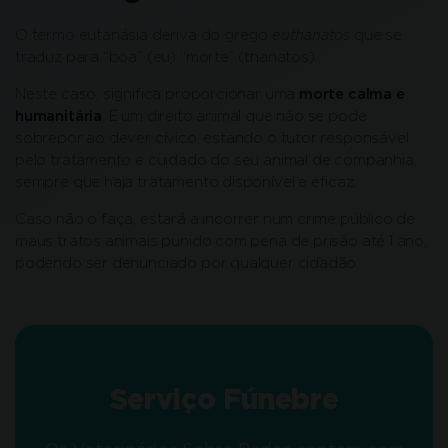
O termo eutanásia deriva do grego
euthanatos
que se
traduz para “boa” (eu) “morte” (thanatos).
Neste caso, significa proporcionar uma
morte calma e
humanitária
. É um direito animal que não se pode
sobrepor ao dever cívico, estando o tutor responsável
pelo tratamento e cuidado do seu animal de companhia,
sempre que haja tratamento disponível e eficaz.
Caso não o faça, estará a incorrer num crime público de
maus tratos animais punido com pena de prisão até 1 ano,
podendo ser denunciado por qualquer cidadão.
Serviço Fúnebre