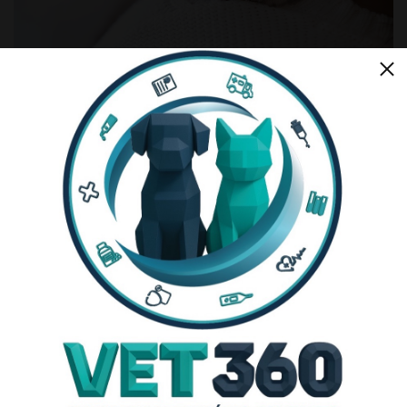
Quanto tempo dura a Eutanásia
em Animais?
O procedimento de eutanásia canina e eutanásia felina é
relativamente rápido. Desde a injeção à morte do animal,
leva cerca de 1 minuto. No entanto, os seus efeitos são
irreversíveis, pelo deve ser uma decisão ponderada e
justa.
O que fazer depois da Eutanásia
ao meu cão/gato?